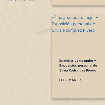
P
E
J
O
D
E
N
U
E
S
T
R
A
Imaginarios de mujer –
M
Exposición personal de
Á
Silvia Rodríguez Rivero
G
I
I
LEER MÁS
M
C
A
A
G
C
I
U
N
L