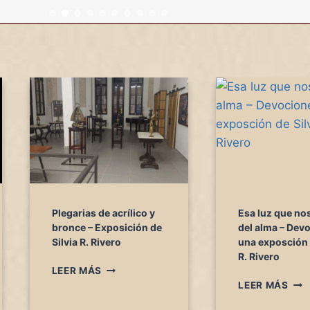
Plegarias de acrílico y
Esa luz que no
bronce – Exposición de
del alma – Dev
Silvia R. Rivero
una exposción 
R. Rivero
P
LEER MÁS
L
E
LEER MÁS
E
S