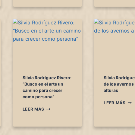
G
A
A
L
R
U
I
Z
A
Q
S
U
D
E
E
N
A
O
C
S
R
N
Í
A
L
C
Silvia Rodríguez Rivero:
Silvia Rodrígue
I
E
“Busco en el arte un
de los avernos 
C
D
camino para crecer
alturas
O
E
como persona”
S
Y
L
LEER MÁS
S
I
B
A
LEER MÁS
I
L
R
L
L
V
O
M
V
I
N
A
I
A
C
–