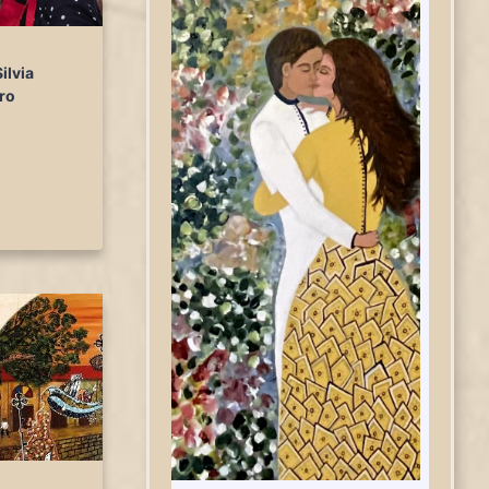
ilvia
ro