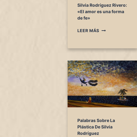
M
Silvia Rodríguez Rivero:
P
«El amor es una forma
O
de fe»
S
S
D
LEER MÁS
I
E
L
C
V
O
I
V
A
I
R
D
O
D
R
Í
G
U
E
Z
Palabras Sobre La
R
Plástica De Silvia
I
Rodríguez