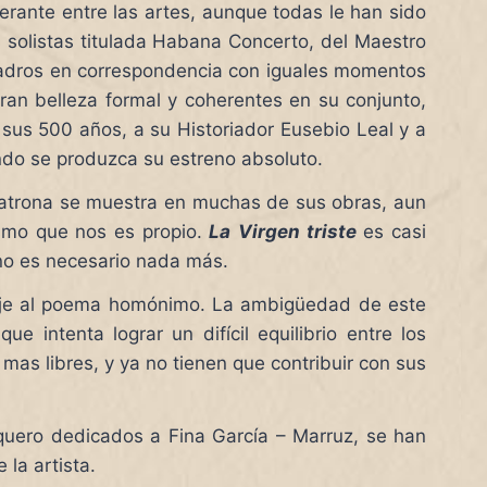
rante entre las artes, aunque todas le han sido
s solistas titulada Habana Concerto, del Maestro
cuadros en correspondencia con iguales momentos
gran belleza formal y coherentes en su conjunto,
sus 500 años, a su Historiador Eusebio Leal y a
ando se produzca su estreno absoluto.
ra Patrona se muestra en muchas de sus obras, aun
tismo que nos es propio.
La
Virgen triste
es casi
 no es necesario nada más.
je al poema homónimo. La ambigüedad de este
 intenta lograr un difícil equilibrio entre los
n mas libres, y ya no tienen que contribuir con sus
quero dedicados a Fina García – Marruz, se han
la artista.