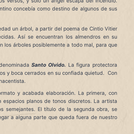
os versos, y solo un ángel escapa del incendio.
rentino concebía como destino de algunos de sus
dad un árbol, a partir del poema de Cintio Vitier
ecidas. Así se encuentran los almendros en su
en los árboles posiblemente a todo mal, para que
la denominada
Santo Olvido.
La figura protectora
 ojos y boca cerrados en su confiada quietud. Con
enacentista.
ormato y acabada elaboración. La primera, con
 espacios planos de tonos discretos. La artista
os semejantes. El título de la segunda obra, se
legar a alguna parte que queda fuera de nuestro