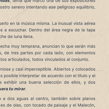
endas
, tema que marcó una de sus exposiciones
stro sereno intentando ese peligroso equilibrio,
erlo en la música misma. La inusual vista aérea
os a escuchar. Dentro del área negra de la tapa
he de luna llena.
e fecha muy temprana, anuncian lo que serán más
s, de tres partes por cada lado, con elementos
s articulados, todos vinculados al conjunto.
iosa y casi imperceptible. Abiertos y colocados
 posible interpretar de acuerdo con el título y el
te exhibir una buena selección de ellos, y dos
uera tu mirar
.
 a dos aguas al centro, también sobre planos
es de olas, con tocado de paisaje y el Malecón,