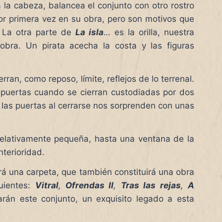
a la cabeza, balancea el conjunto con otro rostro
or primera vez en su obra, pero son motivos que
. La otra parte de
La isla
…
es la orilla, nuestra
obra. Un pirata acecha la costa y las figuras
ran, como reposo, límite, reflejos de lo terrenal.
s puertas cuando se cierran custodiadas por dos
 las puertas al cerrarse nos sorprenden con unas
relativamente pequeña, hasta una ventana de la
nterioridad.
tará una carpeta, que también constituirá una obra
uientes:
Vitral
,
Ofrendas II
,
Tras las rejas
,
A
rán este conjunto, un exquisito legado a esta