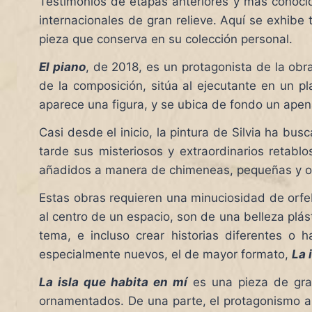
Testimonios de etapas anteriores y más conoci
internacionales de gran relieve. Aquí se exhib
pieza que conserva en su colección personal.
El piano
, de 2018, es un protagonista de la ob
de la composición, sitúa al ejecutante en un p
aparece una figura, y se ubica de fondo un apen
Casi desde el inicio, la pintura de Silvia ha 
tarde sus misteriosos y extraordinarios retab
añadidos a manera de chimeneas, pequeñas y ocu
Estas obras requieren una minuciosidad de orfe
al centro de un espacio, son de una belleza plást
tema, e incluso crear historias diferentes o 
especialmente nuevos, el de mayor formato,
La 
La isla que habita en mí
es una pieza de gra
ornamentados. De una parte, el protagonismo ab