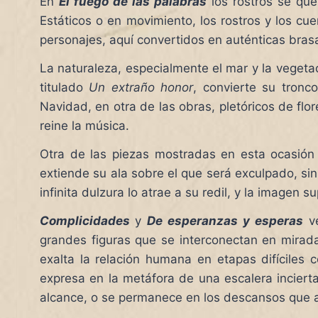
En
El fuego de las palabras
los rostros se que
Estáticos o en movimiento, los rostros y los c
personajes, aquí convertidos en auténticas bras
La naturaleza, especialmente el mar y la vegetac
titulado
Un extraño honor
, convierte su tronc
Navidad, en otra de las obras, pletóricos de fl
reine la música.
Otra de las piezas mostradas en esta ocasión
extiende su ala sobre el que será exculpado, sin
infinita dulzura lo atrae a su redil, y la imagen 
Complicidades
y
De esperanzas y esperas
ve
grandes figuras que se interconectan en mirada
exalta la relación humana en etapas difíciles 
expresa en la metáfora de una escalera inciert
alcance, o se permanece en los descansos que a