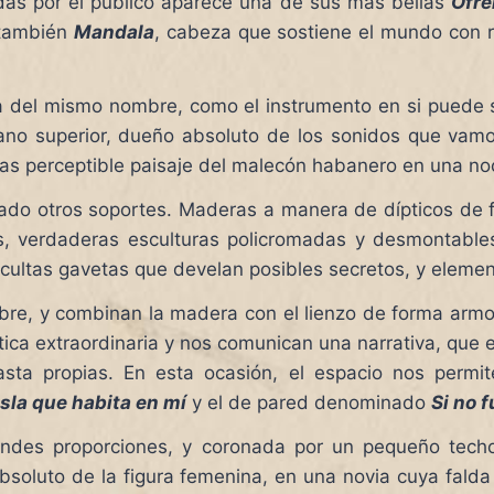
das por el público aparece una de sus más bellas
Ofr
e también
Mandala
, cabeza que sostiene el mundo con ro
ra del mismo nombre, como el instrumento en si puede s
lano superior, dueño absoluto de los sonidos que vam
as perceptible paisaje del malecón habanero en una noc
buscado otros soportes. Maderas a manera de dípticos d
los, verdaderas esculturas policromadas y desmontable
ltas gavetas que develan posibles secretos, y elemento
bre, y combinan la madera con el lienzo de forma armon
ica extraordinaria y nos comunican una narrativa, que es
hasta propias. En esta ocasión, el espacio nos permi
isla que habita en mí
y el de pared denominado
Si no f
ndes proporciones, y coronada por un pequeño techo
soluto de la figura femenina, en una novia cuya falda 