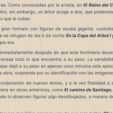
bras. Como convocadas por la artista, en
El Reino del 
ntro, sin embargo, un árbol acoge a dos, que podemos
no que le rodea.
 gran formato con figuras de escala gigante, custodi
e se refugian de día o de noche
En la Copa del Arbol I y
que era.
a inmediatamente después de que este fenómeno devast
e arrasa todo lo que encuentra a su paso. La sensibil
que dejó a su paso en apenas unos minutos este episod
a obra, sorprende por su identificación con las imágenes
ncorporación de nuevos temas, y a la vez fidelidad a 
 vista en obras anteriores, como
El camino de Santiago
onde lo observan figuras algo desdibujadas, a manera d