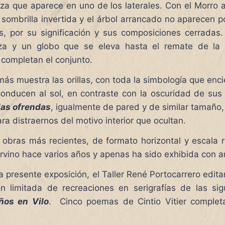
iza que aparece en uno de los laterales. Con el Morro 
sombrilla invertida y el árbol arrancado no aparecen p
es, por su significación y sus composiciones cerradas
iza y un globo que se eleva hasta el remate de la 
 completan el conjunto.
ás muestra las orillas, con toda la simbología que encier
conducen al sol, en contraste con la oscuridad de su
 las ofrendas
, igualmente de pared y de similar tamaño,
 distraernos del motivo interior que ocultan.
bras más recientes, de formato horizontal y escala 
rvino hace varios años y apenas ha sido exhibida con a
la presente exposición, el Taller René Portocarrero edi
 limitada de recreaciones en serigrafías de las sig
ños en Vilo
. Cinco poemas de Cintio Vitier completa