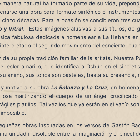
 manera natural ha formado parte de su vida, preponde
renarse una obra para formato sinfónico e instrumento
si cinco décadas. Para la ocasión se concibieron tres 
o
y
Vitral
. Estas imágenes alusivas a sus títulos, de 
música fabulosa dedicada a homenajear a La Habana en 
rá interpretado el segundo movimiento del concierto, cu
 y de su propia tradición familiar de la artista. Nuest
el color amarillo, que identifica a Oshún en el sincre
 su ánimo, sus tonos son pasteles, basta su presencia,
o y motivo a su obra
La Balanza y La Cruz
, en homena
osa martirizando el cuerpo de un ángel crucificado que
rágiles platillos. Tal vez los que ya están en el vacío so
 imposible.
pequeñas obras inspiradas en los versos de Gastón Ba
 unidad indisoluble entre la imaginación y el pincel de 