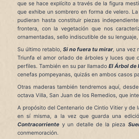
que se hace explícito a través de la figura mest
que exhibe un sombrero en forma de velero. La 
pudieran hasta constituir piezas independient
frontera, con la vegetación que nos caracter
ornamentadas, sello indiscutible de su lenguaje,
Su último retablo,
Si no fuera tu mirar
,
una vez m
Triunfa el amor orlado de árboles y luces que 
perfiles. También en su par llamado
El Árbol de
cenefas pompeyanas, quizás en ambos casos para
Otras maderas también tendremos aquí, desde o
octava Villa, San Juan de los Remedios, que inte
A propósito del Centenario de Cintio Vitier y de 
en sí misma, a la vez que guarda una edición
Contracorriente
y un detalle de la pieza
Sue
conmemoración.